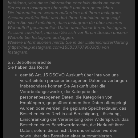
betätigen, wird diese Information ebenfalls direkt an einen
Server von Instagram übermittelt und dort gespeichert.
Die Informationen werden außerdem auf Ihrem Instagram-
Account veröffentlicht und dort Ihren Kontakten angezeigt.
Wenn Sie nicht möchten, dass Instagram die über unseren
Webauftritt gesammelten Daten unmittelbar Ihrem Instagram-
Account zuordnet, müssen Sie sich vor Ihrem Besuch unserer
Website bei Instagram ausloggen.
Weitere Informationen hierzu Sie in der Datenschutzerklärung
(https://help.instagram.com/155833707900388)
von
Instagram.
5.7. Betroffenenrechte
Sie haben das Recht:
gemäß Art. 15 DSGVO Auskunft über Ihre von uns
verarbeiteten personenbezogenen Daten zu verlangen.
Insbesondere können Sie Auskunft über die
Verarbeitungszwecke, die Kategorie der
personenbezogenen Daten, die Kategorien von
Empfängern, gegenüber denen Ihre Daten offengelegt
wurden oder werden, die geplante Speicherdauer, das
Bestehen eines Rechts auf Berichtigung, Löschung,
Einschränkung der Verarbeitung oder Widerspruch, das
Bestehen eines Beschwerderechts, die Herkunft ihrer
Daten, sofern diese nicht bei uns erhoben wurden,
sowie über das Bestehen einer automatisierten