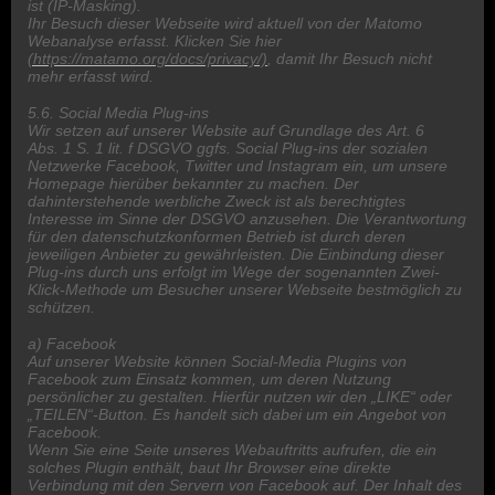
ist (IP-Masking).
Ihr Besuch dieser Webseite wird aktuell von der Matomo
Webanalyse erfasst. Klicken Sie hier
(https://matamo.org/docs/privacy/)
, damit Ihr Besuch nicht
mehr erfasst wird.
5.6. Social Media Plug-ins
Wir setzen auf unserer Website auf Grundlage des Art. 6
Abs. 1 S. 1 lit. f DSGVO ggfs. Social Plug-ins der sozialen
Netzwerke Facebook, Twitter und Instagram ein, um unsere
Homepage hierüber bekannter zu machen. Der
dahinterstehende werbliche Zweck ist als berechtigtes
Interesse im Sinne der DSGVO anzusehen. Die Verantwortung
für den datenschutzkonformen Betrieb ist durch deren
jeweiligen Anbieter zu gewährleisten. Die Einbindung dieser
Plug-ins durch uns erfolgt im Wege der sogenannten Zwei-
Klick-Methode um Besucher unserer Webseite bestmöglich zu
schützen.
a) Facebook
Auf unserer Website können Social-Media Plugins von
Facebook zum Einsatz kommen, um deren Nutzung
persönlicher zu gestalten. Hierfür nutzen wir den „LIKE“ oder
„TEILEN“-Button. Es handelt sich dabei um ein Angebot von
Facebook.
Wenn Sie eine Seite unseres Webauftritts aufrufen, die ein
solches Plugin enthält, baut Ihr Browser eine direkte
Verbindung mit den Servern von Facebook auf. Der Inhalt des