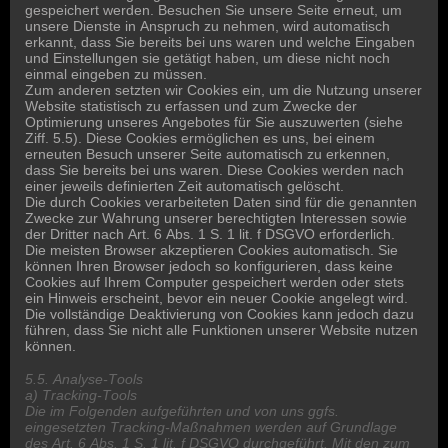
gespeichert werden. Besuchen Sie unsere Seite erneut, um
unsere Dienste in Anspruch zu nehmen, wird automatisch
erkannt, dass Sie bereits bei uns waren und welche Eingaben
und Einstellungen sie getätigt haben, um diese nicht noch
einmal eingeben zu müssen.
Zum anderen setzten wir Cookies ein, um die Nutzung unserer
Website statistisch zu erfassen und zum Zwecke der
Optimierung unseres Angebotes für Sie auszuwerten (siehe
Ziff. 5.5). Diese Cookies ermöglichen es uns, bei einem
erneuten Besuch unserer Seite automatisch zu erkennen,
dass Sie bereits bei uns waren. Diese Cookies werden nach
einer jeweils definierten Zeit automatisch gelöscht.
Die durch Cookies verarbeiteten Daten sind für die genannten
Zwecke zur Wahrung unserer berechtigten Interessen sowie
der Dritter nach Art. 6 Abs. 1 S. 1 lit. f DSGVO erforderlich.
Die meisten Browser akzeptieren Cookies automatisch. Sie
können Ihren Browser jedoch so konfigurieren, dass keine
Cookies auf Ihrem Computer gespeichert werden oder stets
ein Hinweis erscheint, bevor ein neuer Cookie angelegt wird.
Die vollständige Deaktivierung von Cookies kann jedoch dazu
führen, dass Sie nicht alle Funktionen unserer Website nutzen
können.
5.5. Analyse-Tools
a) Tracking-Tools
Die im Folgenden aufgeführten und von uns ggfs.
eingesetzten Tracking-Maßnahmen werden auf Grundlage
des Art. 6 Abs. 1 S. 1 lit. f DSGVO durchgeführt. Mit den zum